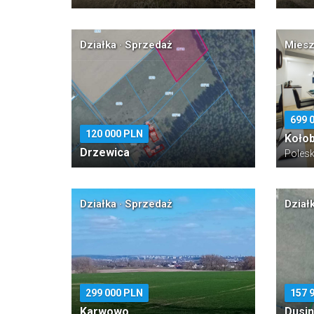
Działka · Sprzedaż
Miesz
699 
120 000 PLN
Koło
Drzewica
Poles
Działka · Sprzedaż
Dział
299 000 PLN
157 
Karwowo
Dusi