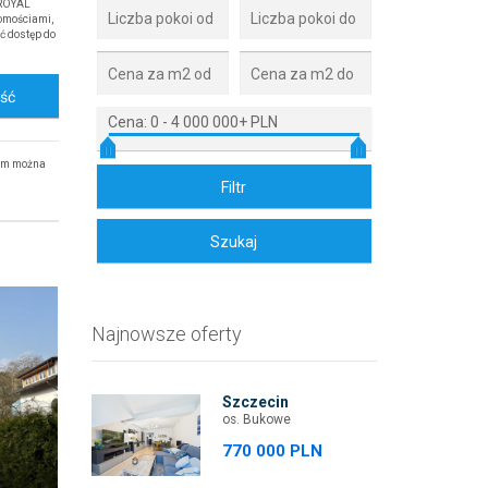
 ROYAL
omościami,
ć dostęp do
ość
Cena:
0
-
4 000 000+ PLN
rym można
Najnowsze oferty
Szczecin
os. Bukowe
770 000 PLN