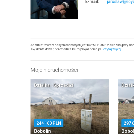
E-mail:
jaroslaw@roy
Administratorem danych osobowych jest ROYAL HOME z siedzibą przy Bohate
się skontaktować przez adres biuro@royal-home.pl…
czytaj więcej
Moje nieruchomości
Działka · Sprzedaż
Dział
244 160 PLN
297 
Bobolin
Bobol