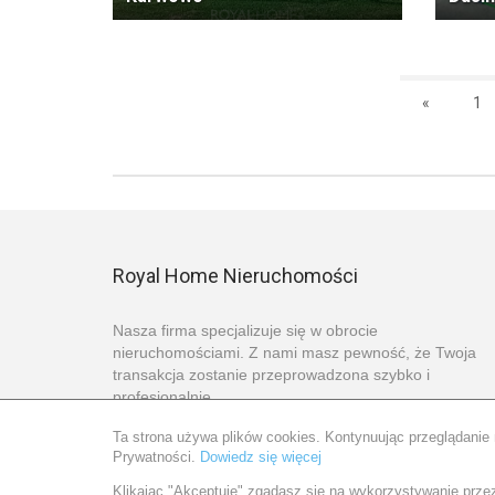
«
1
Royal Home Nieruchomości
Nasza firma specjalizuje się w obrocie
nieruchomościami. Z nami masz pewność, że Twoja
transakcja zostanie przeprowadzona szybko i
profesjonalnie.
Ta strona używa plików cookies. Kontynuując przeglądanie 
Prywatności.
Dowiedz się więcej
Więcej informacji
Klikając "Akceptuję" zgadasz się na wykorzystywanie przez