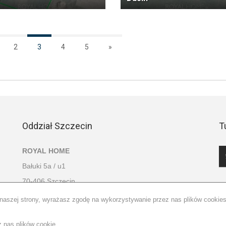
2
3
4
5
»
Oddział Szczecin
T
ROYAL HOME
Bałuki 5a / u1
70-406 Szczecin
797770447
naszej strony, wyrażasz zgodę na wykorzystywanie przez nas plików cookies 
 nas plików cookie.