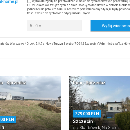
al-home.pl
Wyrażam zgodę na przetwarzanie moich danych osobowych przez firmę
HOME dla celów związanych z działalnością pośrednictwa w obrocie nieruch
jednocześnie potwierdzam, iż zostałem poinformowany o tym, iż będę posiada
treści swoich danych do ich edycji lub usunięcia.
Wyślij wiadom
rów Warszawy 40, Lok. 2.K.7a, Nowy Turzyn 1 piętro, 70-342 Szczecin (“Administrator”), z któ
ka · Sprzedaż
Dom · Sprzedaż
279 000 PLN
600 PLN
Szczecin
in
os. Skarbówek, Na Stoku