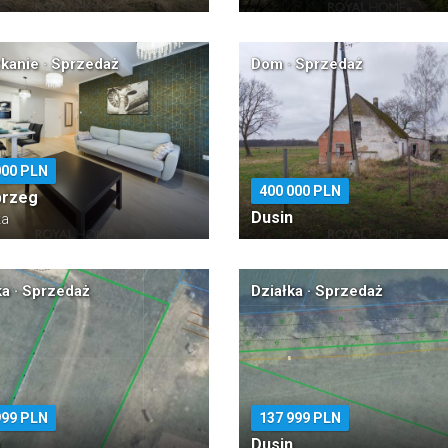
kanie · Sprzedaż
Dom · Sprzedaż
000 PLN
400 000 PLN
brzeg
Dusin
ka
ka · Sprzedaż
Działka · Sprzedaż
999 PLN
137 999 PLN
n
Dusin