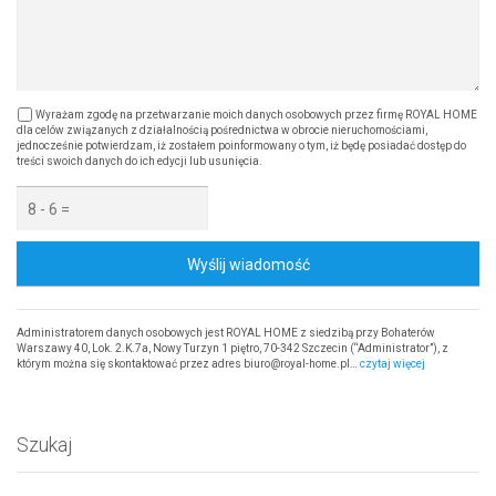
Wyrażam zgodę na przetwarzanie moich danych osobowych przez firmę ROYAL HOME
dla celów związanych z działalnością pośrednictwa w obrocie nieruchomościami,
jednocześnie potwierdzam, iż zostałem poinformowany o tym, iż będę posiadać dostęp do
treści swoich danych do ich edycji lub usunięcia.
Wyślij wiadomość
Administratorem danych osobowych jest ROYAL HOME z siedzibą przy Bohaterów
Warszawy 40, Lok. 2.K.7a, Nowy Turzyn 1 piętro, 70-342 Szczecin (“Administrator”), z
którym można się skontaktować przez adres biuro@royal-home.pl…
czytaj więcej
Szukaj