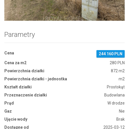
Zdjęcie 1
Parametry
Cena
244 160 PLN
Cena za m2
280 PLN
Powierzchnia działki
872 m2
Powierzchnia działki - jednostka
m2
Kształt działki
Prostokąt
Przeznaczenie działki
Budowlana
Prąd
W drodze
Gaz
Nie
Ujęcie wody
Brak
Dostępne od
2025-03-12