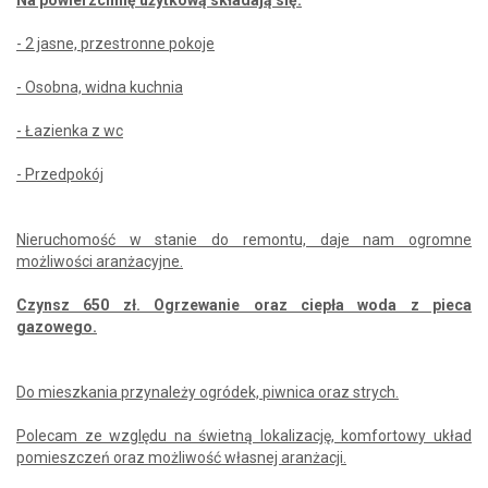
- 2 jasne, przestronne pokoje
- Osobna, widna kuchnia
- Łazienka z wc
- Przedpokój
Nieruchomość w stanie do remontu, daje nam ogromne
możliwości aranżacyjne.
Czynsz 650 zł. Ogrzewanie oraz ciepła woda z pieca
gazowego.
Do mieszkania przynależy ogródek, piwnica oraz strych.
Polecam ze względu na świetną lokalizację, komfortowy układ
pomieszczeń oraz możliwość własnej aranżacji.