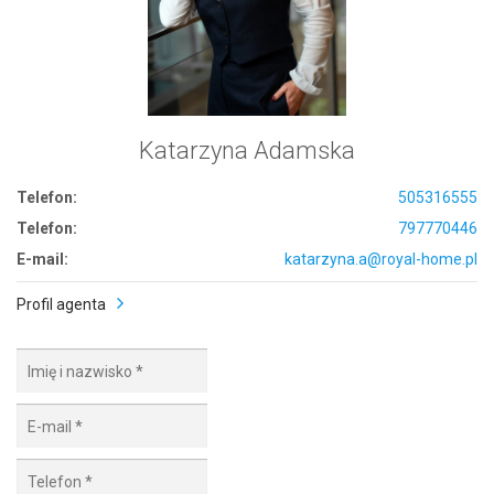
Katarzyna Adamska
Telefon:
505316555
Telefon:
797770446
E-mail:
katarzyna.a@royal-home.pl
Profil agenta