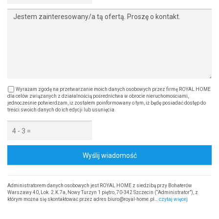
Wyrażam zgodę na przetwarzanie moich danych osobowych przez firmę ROYAL HOME
dla celów związanych z działalnością pośrednictwa w obrocie nieruchomościami,
jednocześnie potwierdzam, iż zostałem poinformowany o tym, iż będę posiadać dostęp do
treści swoich danych do ich edycji lub usunięcia.
Wyślij wiadomość
Administratorem danych osobowych jest ROYAL HOME z siedzibą przy Bohaterów
Warszawy 40, Lok. 2.K.7a, Nowy Turzyn 1 piętro, 70-342 Szczecin (“Administrator”), z
którym można się skontaktować przez adres biuro@royal-home.pl…
czytaj więcej