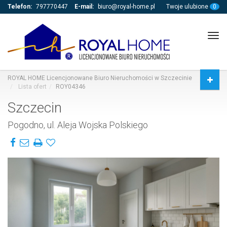
Telefon:
797770447
E-mail:
biuro@royal-home.pl
Twoje ulubione
0
Tog
navi
ROYAL HOME Licencjonowane Biuro Nieruchomości w Szczecinie
Lista ofert
ROY04346
Szczecin
Pogodno, ul. Aleja Wojska Polskiego